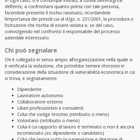
In ogni caso, si è comunque invitati, a tutela dell’integrità
dell’ente, a confrontarsi quanto prima con tale persona,
facendole presente il rischio ravvisato, ricordandole
l’importanza dei presidi cui al d.lgs. n. 231/2001, la procedura o
l’istruzione che rischia di essere violata e, se del caso,
coinvolgendo nel confronto il responsabile del processo
aziendale interessato.
Chi può segnalare
Chi è collegato in senso ampio all’organizzazione nella quale si
è verificata la violazione, che potrebbe temere ritorsioni in
considerazione della situazione di vulnerabilità economica in cui
si trova, e segnatamente:
Dipendente
Lavoratore autonomo
Collaboratore esterno
Liberi professionisti e consulenti
Colui che svolge tirocinio (retribuito o meno)
Volontario (retribuito o meno)
Colui il cui rapporto di lavoro è terminato o non è ancora
incominciato (ex dipendente o candidato)
Colui che lavora sotto la supervisione e direzione di